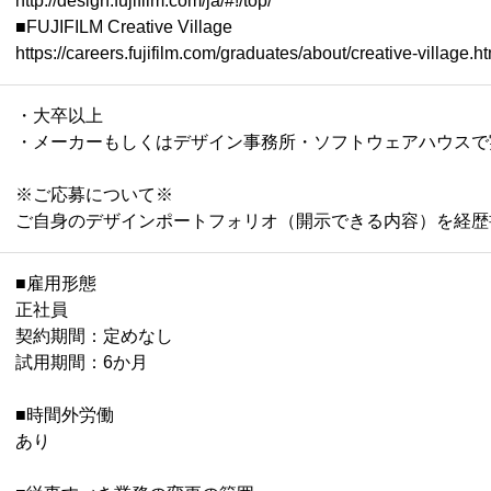
http://design.fujifilm.com/ja/#!/top/
■FUJIFILM Creative Village
https://careers.fujifilm.com/graduates/about/creative-village.h
・大卒以上
・メーカーもしくはデザイン事務所・ソフトウェアハウスで
※ご応募について※
ご自身のデザインポートフォリオ（開示できる内容）を経
■雇用形態
正社員
契約期間：定めなし
試用期間：6か月
■時間外労働
あり