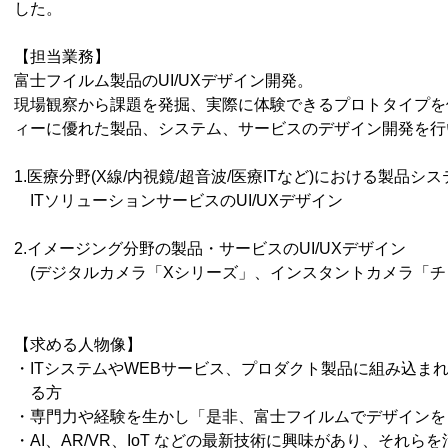
した。
【担当業務】
富士フイルム製品のUI/UXデザイン開発。
現場観察から課題を発掘、実際に体験できるプロトタイプを
ィーに優れた製品、システム、サービスのデザイン開発を行
1.医療分野(X線/内視鏡/超音波/医療ITなど)における製品シ
ITソリューションサービスのUI/UXデザイン
2.イメージング分野の製品・サービスのUI/UXデザイン
(デジタルカメラ「Xシリーズ」、インスタントカメラ「チ
【求める人物像】
・ITシステムやWEBサービス、プロダクト製品に組み込まれ
る方
・専門力や経験を生かし「是非、富士フイルムでデザインを
・AI、AR/VR、IoT などの最新技術に興味があり、それ