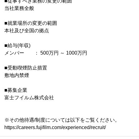
■従事すべき業務の変更の範囲
当社業務全般
■就業場所の変更の範囲
本社及び全国の拠点
■給与(年収)
メンバー ： 500万円 ～ 1000万円
■受動喫煙防止措置
敷地内禁煙
■募集企業
富士フイルム株式会社
※その他待遇/制度については以下をご覧ください。
https://careers.fujifilm.com/experienced/recruit/